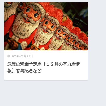
2014年11月28日
武豊の騎乗予定馬【１２月の有力馬情
報】有馬記念など