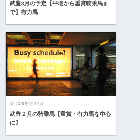
武豊3月の予定【平場から重賞騎乗馬ま
で】有力馬
2015年1月20日
武豊２月の騎乗馬【重賞・有力馬を中心
に】