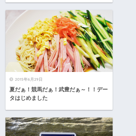
2015年6月29日
夏だぁ！競馬だぁ！武豊だぁ～！！デー
タはじめました