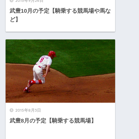
2015年9月26日
武豊10月の予定【騎乗する競馬場や馬な
ど】
2015年8月3日
武豊8月の予定【騎乗する競馬場】