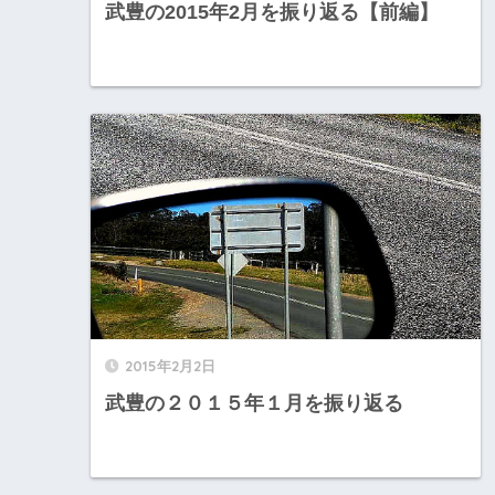
武豊の2015年2月を振り返る【前編】
2015年2月2日
武豊の２０１５年１月を振り返る