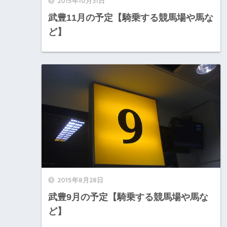
2015年10月31日
武豊11月の予定【騎乗する競馬場や馬な
ど】
2015年8月28日
武豊9月の予定【騎乗する競馬場や馬な
ど】