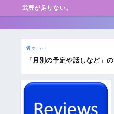
武豊が足りない。
ホーム
「月別の予定や話しなど」の