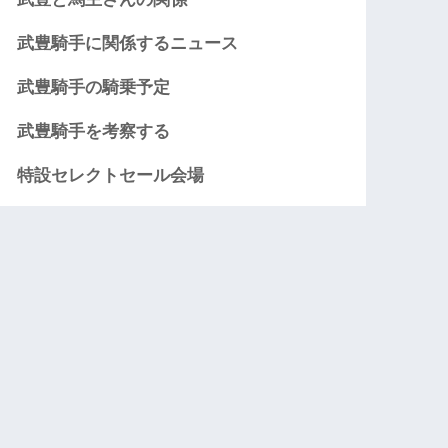
武豊騎手に関係するニュース
武豊騎手の騎乗予定
武豊騎手を考察する
特設セレクトセール会場