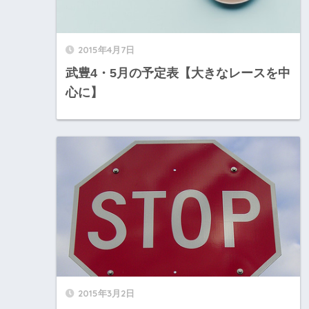
2015年4月7日
武豊4・5月の予定表【大きなレースを中
心に】
2015年3月2日