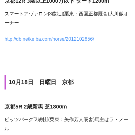
京都12R 3歳以上1000万以下 ダート1200m
スマートアヴァロン[3歳牡](栗東：西園正都厩舎)大川徹オ
ーナー
http://db.netkeiba.com/horse/2012102856/
10月18日 日曜日 京都
京都5R 2歳新馬 芝1800m
ピッツバーグ[2歳牡](栗東：矢作芳人厩舎)馬主はラ・メー
ル