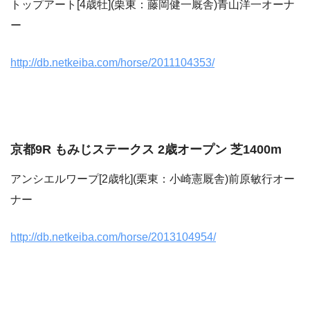
トップアート[4歳牡](栗東：藤岡健一厩舎)青山洋一オーナ
ー
http://db.netkeiba.com/horse/2011104353/
京都9R もみじステークス 2歳オープン 芝1400m
アンシエルワープ[2歳牝](栗東：小崎憲厩舎)前原敏行オー
ナー
http://db.netkeiba.com/horse/2013104954/