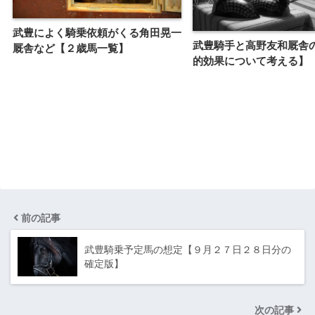
武豊によく騎乗依頼がくる角田晃一
武豊騎手と高野友和厩舎
厩舎など【２歳馬一覧】
的効果について考える】
前の記事
武豊騎乗予定馬の想定【９月２７日２８日分の
確定版】
次の記事