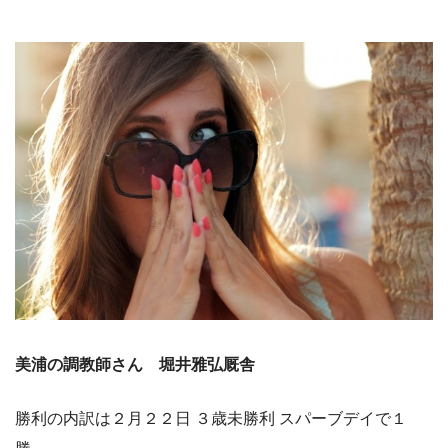
美浦の調教師さん 堀井雅弘厩舎
勝利の内訳は２月２２日 ３歳未勝利 スパーブデイで１