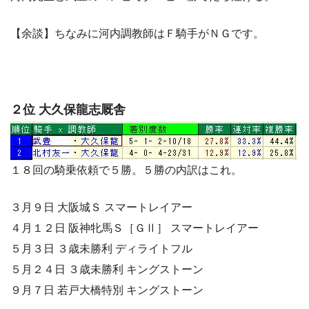
【余談】ちなみに河内調教師はＦ騎手がＮＧです。
２位 大久保龍志厩舎
１８回の騎乗依頼で５勝。５勝の内訳はこれ。
３月９日 大阪城Ｓ スマートレイアー
４月１２日 阪神牝馬Ｓ［ＧⅡ］ スマートレイアー
５月３日 ３歳未勝利 ディライトフル
５月２４日 ３歳未勝利 キングストーン
９月７日 若戸大橋特別 キングストーン