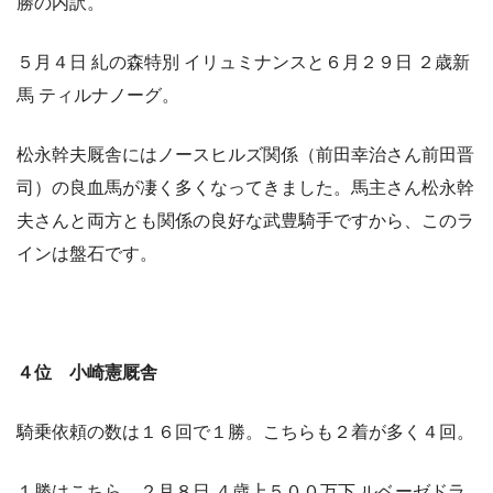
勝の内訳。
５月４日 糺の森特別 イリュミナンスと６月２９日 ２歳新
馬 ティルナノーグ。
松永幹夫厩舎にはノースヒルズ関係（前田幸治さん前田晋
司）の良血馬が凄く多くなってきました。馬主さん松永幹
夫さんと両方とも関係の良好な武豊騎手ですから、このラ
インは盤石です。
４位 小崎憲厩舎
騎乗依頼の数は１６回で１勝。こちらも２着が多く４回。
１勝はこちら ２月８日 ４歳上５００万下 ルベーゼドラ