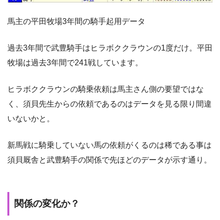
馬主の平田牧場3年間の騎手起用データ
過去3年間で武豊騎手はヒラボククラウンの1度だけ。平田
牧場は過去3年間で241戦しています。
ヒラボククラウンの騎乗依頼は馬主さん側の要望ではな
く、須貝先生からの依頼であるのはデータを見る限り間違
いないかと。
新馬戦に騎乗していない馬の依頼がくるのは稀である事は
須貝厩舎と武豊騎手の関係で先ほどのデータが示す通り。
関係の変化か？