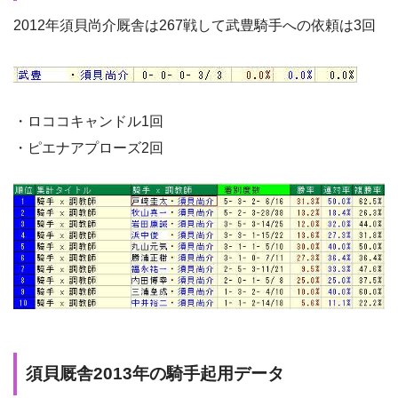
2012年須貝尚介厩舎は267戦して武豊騎手への依頼は3回
・ロココキャンドル1回
・ピエナアプローズ2回
須貝厩舎2013年の騎手起用データ