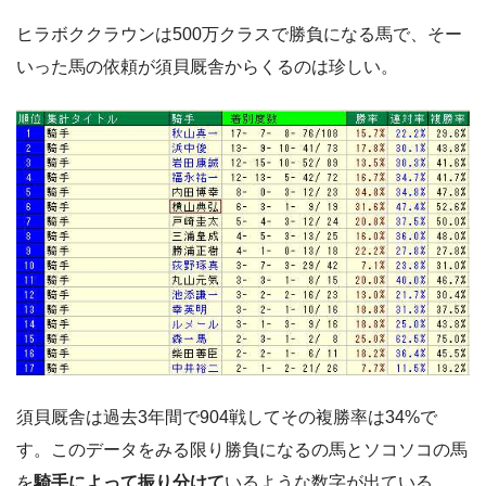
ヒラボククラウンは500万クラスで勝負になる馬で、そー
いった馬の依頼が須貝厩舎からくるのは珍しい。
須貝厩舎は過去3年間で904戦してその複勝率は34%で
す。このデータをみる限り勝負になるの馬とソコソコの馬
を
騎手によって振り分けて
いるような数字が出ている。