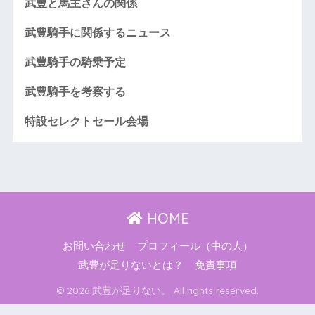
武豊と馬主さんの関係
武豊騎手に関係するニュース
武豊騎手の騎乗予定
武豊騎手を考察する
特設セレクトセール会場
HOME
お問い合わせ
プロフィール（中の人）
武豊が足りないとは？
免責事項
© 2026 武豊が足りない。 All rights reserved.