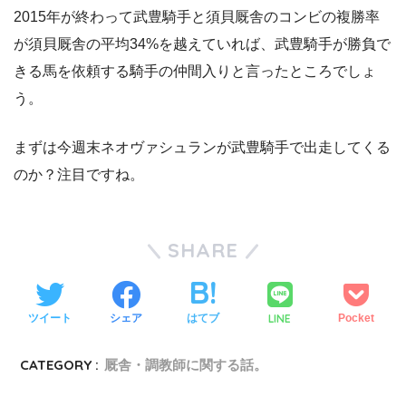
2015年が終わって武豊騎手と須貝厩舎のコンビの複勝率
が須貝厩舎の平均34%を越えていれば、武豊騎手が勝負で
きる馬を依頼する騎手の仲間入りと言ったところでしょ
う。
まずは今週末ネオヴァシュランが武豊騎手で出走してくる
のか？注目ですね。
SHARE
LINE
ツイート
シェア
はてブ
Pocket
CATEGORY :
厩舎・調教師に関する話。