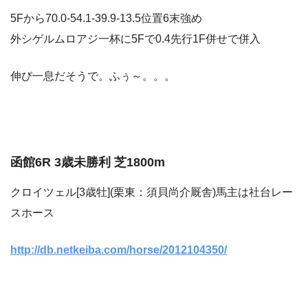
5Fから70.0-54.1-39.9-13.5位置6末強め
外シゲルムロアジ一杯に5Fで0.4先行1F併せで併入
伸び一息だそうで。ふぅ～。。。
函館6R 3歳未勝利 芝1800m
クロイツェル[3歳牡](栗東：須貝尚介厩舎)馬主は社台レー
スホース
http://db.netkeiba.com/horse/2012104350/