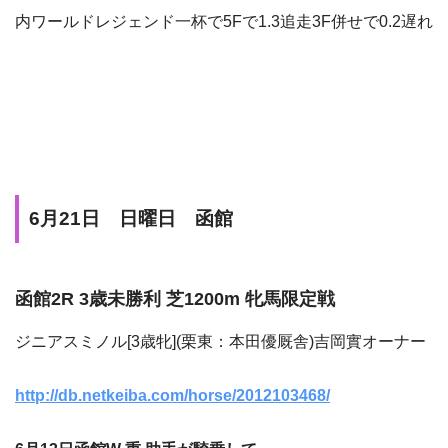
内ワールドレジェンド一杯で5Fで1.3追走3F併せで0.2遅れ
6月21日 日曜日 函館
函館2R 3歳未勝利 芝1200m 牝馬限定戦
ジニアスミノル[3歳牝](栗東：本田優厩舎)吉岡實オーナー
http://db.netkeiba.com/horse/2012103468/