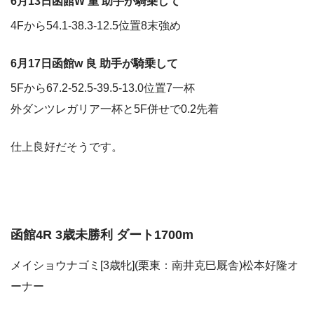
6月13日函館W 重 助手が騎乗して
4Fから54.1-38.3-12.5位置8末強め
6月17日函館w 良 助手が騎乗して
5Fから67.2-52.5-39.5-13.0位置7一杯
外ダンツレガリア一杯と5F併せで0.2先着
仕上良好だそうです。
函館4R 3歳未勝利 ダート1700m
メイショウナゴミ[3歳牝](栗東：南井克巳厩舎)松本好隆オ
ーナー