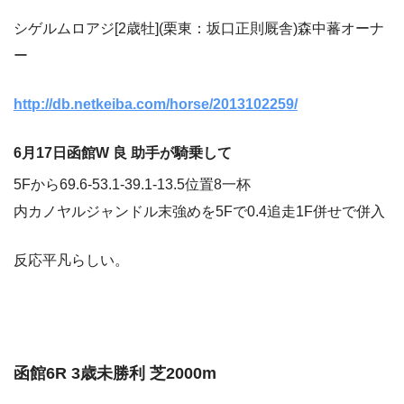
シゲルムロアジ[2歳牡](栗東：坂口正則厩舎)森中蕃オーナ
ー
http://db.netkeiba.com/horse/2013102259/
6月17日函館W 良 助手が騎乗して
5Fから69.6-53.1-39.1-13.5位置8一杯
内カノヤルジャンドル末強めを5Fで0.4追走1F併せで併入
反応平凡らしい。
函館6R 3歳未勝利 芝2000m