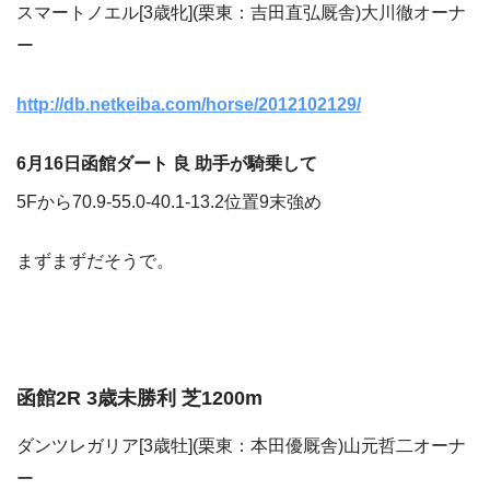
スマートノエル[3歳牝](栗東：吉田直弘厩舎)大川徹オーナ
ー
http://db.netkeiba.com/horse/2012102129/
6月16日函館ダート 良 助手が騎乗して
5Fから70.9-55.0-40.1-13.2位置9末強め
まずまずだそうで。
函館2R 3歳未勝利 芝1200m
ダンツレガリア[3歳牡](栗東：本田優厩舎)山元哲二オーナ
ー