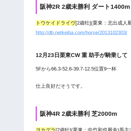
阪神2R 2歳未勝利 ダート1400m
トウケイドライヴ
[2歳牡](栗東：北出成
http://db.netkeiba.com/horse/2013102303/
12月23日栗東CW 重 助手が騎乗して
5Fから66.3-52.6-39.7-12.5位置9一杯
仕上良好だそうです。
阪神4R 2歳未勝利 芝2000m
ヨカグラ
[2歳牡](栗東：中竹和也厩舎)馬