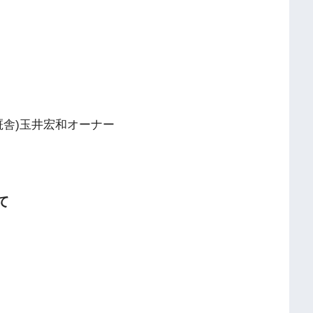
行厩舎)玉井宏和オーナー
て