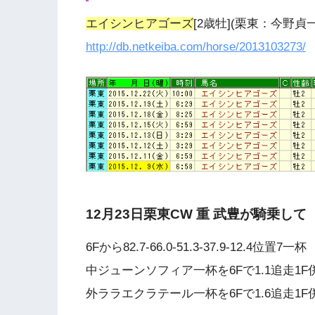
エイシンヒアゴーズ
[2歳牡](栗東：今野
http://db.netkeiba.com/horse/2013103273/
12月23日栗東CW 重 武豊が騎乗して
6Fから82.7-66.0-51.3-37.9-12.4位置7一杯
中ジューンソフィア一杯を6Fで1.1追走1F併
外ララエクラテール一杯を6Fで1.6追走1F併