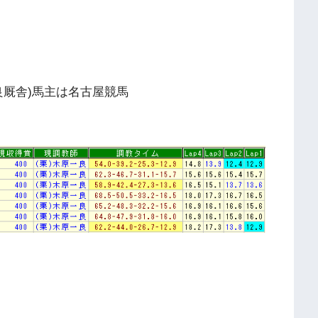
一良厩舎)馬主は名古屋競馬