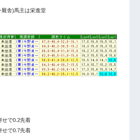
貞一厩舎)馬主は栄進堂
せで0.2先着
せで0.7先着