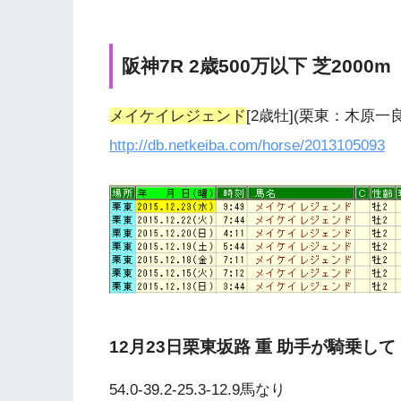
阪神7R 2歳500万以下 芝2000m
メイケイレジェンド
[2歳牡](栗東：木原
http://db.netkeiba.com/horse/2013105093
12月23日栗東坂路 重 助手が騎乗して
54.0-39.2-25.3-12.9馬なり