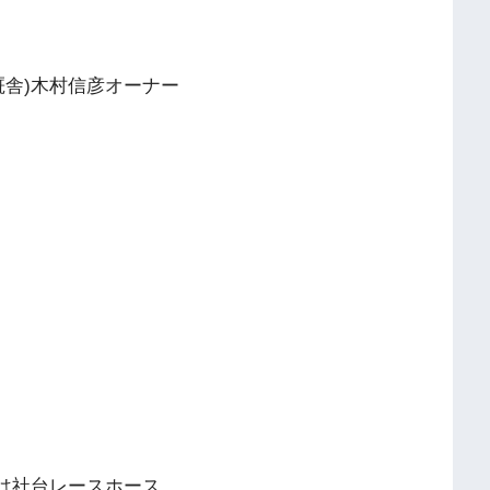
人厩舎)木村信彦オーナー
主は社台レースホース