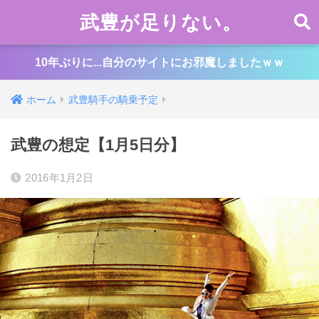
武豊が足りない。
10年ぶりに...自分のサイトにお邪魔しましたｗｗ
ホーム
武豊騎手の騎乗予定
武豊の想定【1月5日分】
2016年1月2日