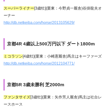
スーパーライナー
[3歳牡](栗東：今野貞一厩舎)谷掛龍夫オ
ーナー
http://db.netkeiba.com/horse/2013105629/
京都4R 4歳以上500万円以下 ダート1800m
ミコラソン
[4歳牡](栗東：小崎憲厩舎)馬主はキーファーズ
http://db.netkeiba.com/horse/2012104771/
京都5R 3歳未勝利 芝2000m
ファンタサイズ
[3歳牡](栗東：矢作芳人厩舎)馬主は社台レ
ースホース