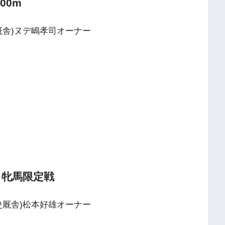
00m
二厩舎)ヌデ嶋孝司オーナー
m 牝馬限定戦
祐史厩舎)松本好雄オーナー