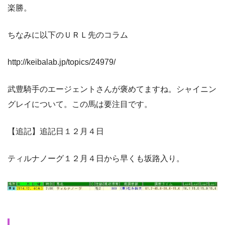
楽勝。
ちなみに以下のＵＲＬ先のコラム
http://keibalab.jp/topics/24979/
武豊騎手のエージェントさんが褒めてますね。シャイニン
グレイについて。この馬は要注目です。
【追記】追記日１２月４日
ティルナノーグ１２月４日から早くも坂路入り。