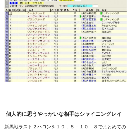
個人的に思うやっかいな相手はシャイニングレイ
新馬戦ラスト２ハロンを１０．８－１０．８でまとめての