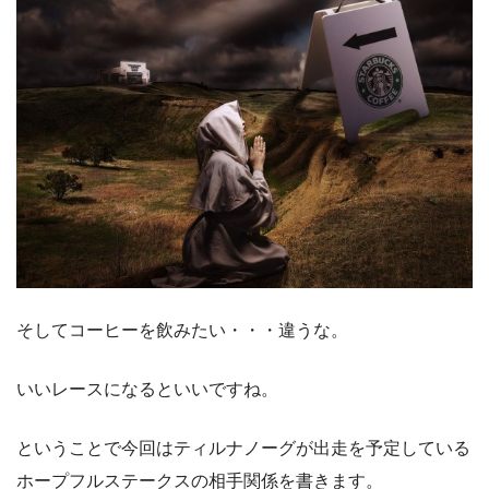
そしてコーヒーを飲みたい・・・違うな。
いいレースになるといいですね。
ということで今回はティルナノーグが出走を予定している
ホープフルステークスの相手関係を書きます。