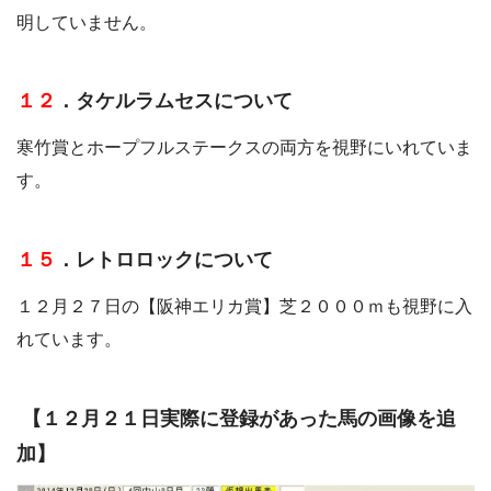
明していません。
１２
．タケルラムセスについて
寒竹賞とホープフルステークスの両方を視野にいれていま
す。
１５
．レトロロックについて
１２月２７日の【阪神エリカ賞】芝２０００ｍも視野に入
れています。
【１２月２１日実際に登録があった馬の画像を追
加】