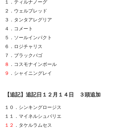
１．ティルナノーグ
２．ウェルブレッド
３．タンタアレグリア
４．コメート
５．ソールインパクト
６．ロジチャリス
７．ブラックバゴ
８
．コスモナインボール
９
．シャイニングレイ
【追記】追記日１２月１４日 ３頭追加
１０．シンキングロージス
１１．マイネルシュバリエ
１２
．タケルラムセス