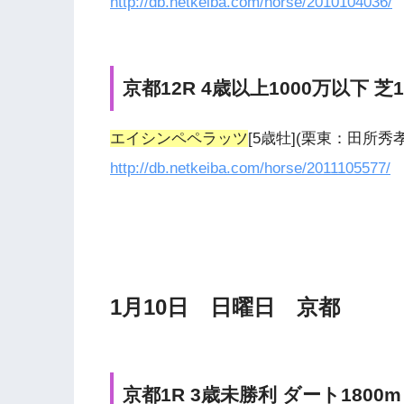
http://db.netkeiba.com/horse/2010104036/
京都12R 4歳以上1000万以下 芝1
エイシンペペラッツ
[5歳牡](栗東：田所
http://db.netkeiba.com/horse/2011105577/
1月10日 日曜日 京都
京都1R 3歳未勝利 ダート1800