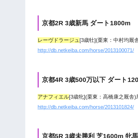
京都2R 3歳新馬 ダート1800m
レーヴドラージュ
[3歳牡](栗東：中村均
http://db.netkeiba.com/horse/2013100071/
京都4R 3歳500万以下 ダート12
アナフィエル
[3歳牝](栗東：高橋康之厩舎
http://db.netkeiba.com/horse/2013101824/
京都5R 3歳未勝利 芝1600m 牝