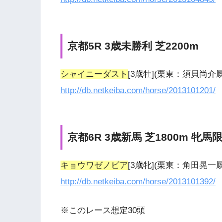
京都5R 3歳未勝利 芝2200m
シャイニーダスト
[3歳牡](栗東：須貝尚
http://db.netkeiba.com/horse/2013101201/
京都6R 3歳新馬 芝1800m 牝馬
キョウワゼノビア
[3歳牝](栗東：角田晃
http://db.netkeiba.com/horse/2013101392/
※このレース想定30頭