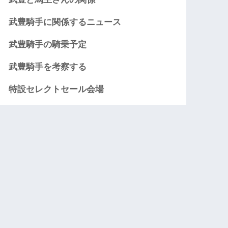
武豊騎手に関係するニュース
武豊騎手の騎乗予定
武豊騎手を考察する
特設セレクトセール会場