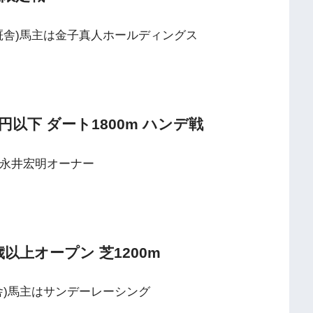
介厩舎)馬主は金子真人ホールディングス
万円以下 ダート1800m ハンデ戦
) 永井宏明オーナー
歳以上オープン 芝1200m
厩舎)馬主はサンデーレーシング