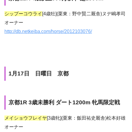
シップーコウライ
[4歳牡](栗東：野中賢二厩舎)ヌデ嶋孝司
オーナー
http://db.netkeiba.com/horse/2012103076/
1月17日 日曜日 京都
京都1R 3歳未勝利 ダート1200m 牝馬限定戦
メイショウフレイヤ
[3歳牝](栗東：飯田祐史厩舎)松本好雄
オーナー