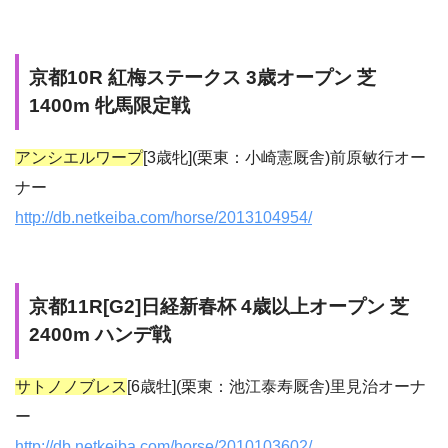
京都10R 紅梅ステークス 3歳オープン 芝
1400m 牝馬限定戦
アンシエルワープ
[3歳牝](栗東：小崎憲厩舎)前原敏行オー
ナー
http://db.netkeiba.com/horse/2013104954/
京都11R[G2]日経新春杯 4歳以上オープン 芝
2400m ハンデ戦
サトノノブレス
[6歳牡](栗東：池江泰寿厩舎)里見治オーナ
ー
http://db.netkeiba.com/horse/2010103602/