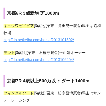
京都6R 3歳新馬 芝1800m
キョウワゼノビア
[3歳牝](栗東：角田晃一厩舎)馬主は協和
牧場
http://db.netkeiba.com/horse/2013101392/
モント
[3歳牡](栗東：石橋守厩舎)平山靖オーナー
http://db.netkeiba.com/horse/2013106294/
京都7R 4歳以上500万以下 ダート1400m
ツィンクルソード
[5歳牡](栗東：松永昌博厩舎)馬主はサン
デーレーシング