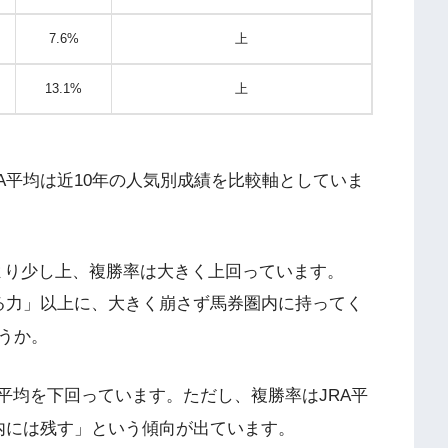
7.6%
上
13.1%
上
RA平均は近10年の人気別成績を比較軸としていま
均より少し上、複勝率は大きく上回っています。
る力」以上に、大きく崩さず馬券圏内に持ってく
うか。
A平均を下回っています。ただし、複勝率はJRA平
内には残す」という傾向が出ています。