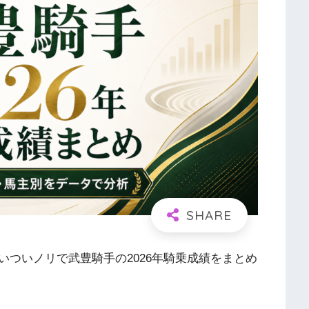
ついノリで武豊騎手の2026年騎乗成績をまとめ