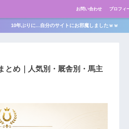
お問い合わせ
プロフィ
10年ぶりに...自分のサイトにお邪魔しましたｗｗ
績まとめ｜人気別・厩舎別・馬主