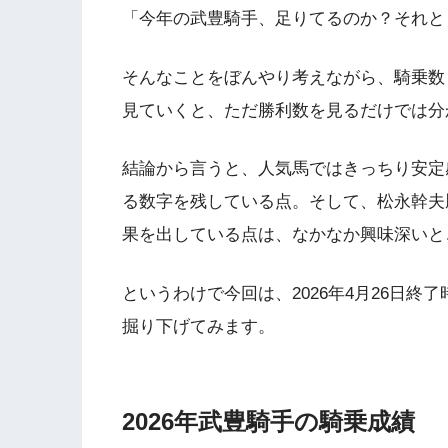
「今年の武豊騎手、足りてるのか？それと
そんなことをぼんやり考えながら、騎乗数
見ていくと、ただ勝利数を見るだけでは分
結論から言うと、人気馬ではきっちり安定
る数字を残している点。そして、松永幹夫
果を出している点は、なかなか興味深いと
というわけで今回は、2026年4月26日
掘り下げてみます。
2026年武豊騎手の騎乗成績