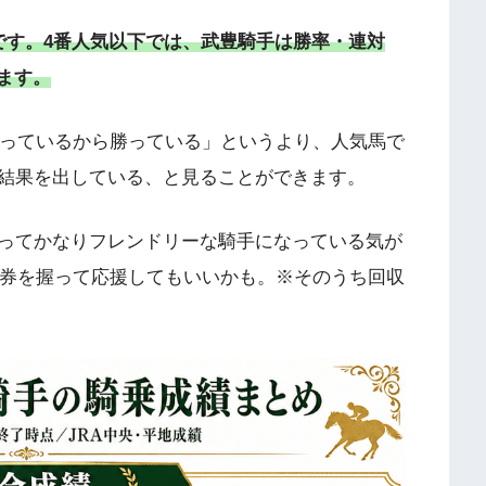
です。4番人気以下では、武豊騎手は勝率・連対
ます。
乗っているから勝っている」というより、人気馬で
結果を出している、と見ることができます。
ってかなりフレンドリーな騎手になっている気が
馬券を握って応援してもいいかも。※そのうち回収