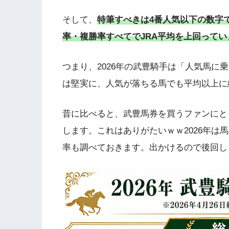
そして、
特筆すべきは4番人気以下の数字
率・複勝率すべてでJRA平均を上回ってい
つまり、2026年の武豊騎手は「人気馬に
は堅実に、人気が落ちる馬でも平均以上に
昔に比べると、武豊馬券を買うファンにと
します。これはありがたいｗｗ2026年は
率も調べておきます。出かけるので後回し