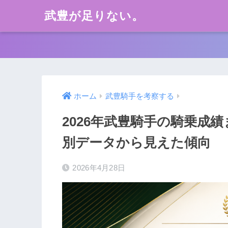
武豊が足りない。
ホーム
武豊騎手を考察する
2026年武豊騎手の騎乗成
別データから見えた傾向
2026年4月28日